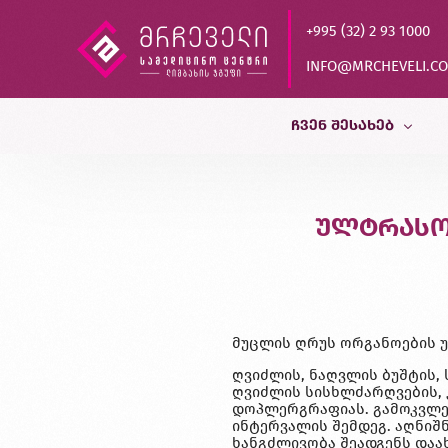
+995 (32) 2 93 1000
INFO@MRCHEVELI.C
ᲩᲕᲔᲜ ᲨᲔᲡᲐᲮᲔᲑ
ისტორია
ულტრასო
MVZ LABOR DR.LIMBACH
პარტნიორები
ხარისხის კონტროლი
მუცლის ღრუს ორგანოების 
დასაქმება
ღვიძლის, ნაღვლის ბუშტის, 
ღვიძლის სისხლძარღვების, 
დოპლერგრაფიას. გამოკვლევა
ინტერვალის შემდეგ. აღნიშნ
ხანგძლივობა შეადგენს დაახ