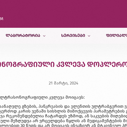
OM
ᲚᲐᲑᲝᲠᲐᲢᲝᲠᲘᲐ
ᲡᲔᲠᲕᲘᲡᲔᲑᲘ
ᲤᲘᲚᲘᲐᲚ
კვლევები
თერაპიული სამსახური
თბილისი
ნოგრაფიული კვლევა დოპლერ
კვლევისთვის მომზადება
პედიატრიული და ფსიქოლოგიურ
ბათუმი
სამედიცინო კალკულატორები
რადიოლოგიური სამსახური
ქუთაისი
21 მარტი, 2024
ბინაზე მომსახურება
მორფოლოგიური სამსახური
ზუგდიდი
ულტრასონოგრაფიული კვლევა მოიცავს:
გენეტიკური სამსახური
სანაღვლე გზების, პანკრეასის და ელენთის ულტრაბგერით ვ
ვეტერინარული კვლევები
კერძოდ კარის ვენაში სისხლის მიმოქცევის პარამეტრების 
 რეკომენდებულია ჩატარდეს უზმოდ, ან საკვების მიღებიდ
კვების ლაბორატორია
ული შეზღუდვა არ ვრცელდება წყლის ან მედიკამენტების მი
ლოებით 30 წუთს და არ მოიცავს ინვაზიურ ან მტკივნეულ 