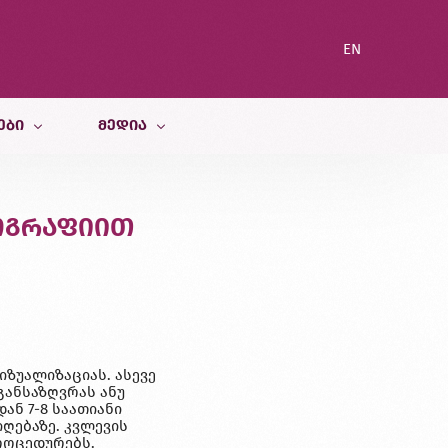
EN
ᲔᲑᲘ
ᲛᲔᲓᲘᲐ
სიახლეები
ოგრაფიით
ი სამსახური
ბლოგი
გალერეა
იზუალიზაციას. ასევე
განსაზღვრას ანუ
ან 7-8 საათიანი
ღებაზე. კვლევის
პროცედურებს.