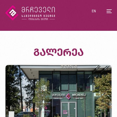
EN
გალერეა