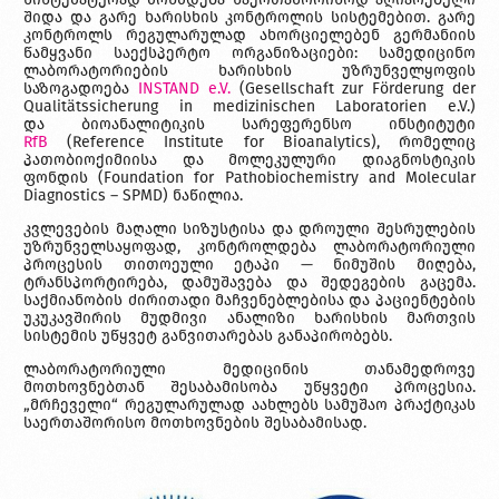
შიდა და გარე ხარისხის კონტროლის სისტემებით. გარე
კონტროლს რეგულარულად ახორციელებენ გერმანიის
წამყვანი საექსპერტო ორგანიზაციები: სამედიცინო
ლაბორატორიების ხარისხის უზრუნველყოფის
საზოგადოება
INSTAND e.V.
(Gesellschaft zur Förderung der
Qualitätssicherung in medizinischen Laboratorien e.V.)
და ბიოანალიტიკის სარეფერენსო ინსტიტუტი
RfB
(Reference Institute for Bioanalytics), რომელიც
პათობიოქიმიისა და მოლეკულური დიაგნოსტიკის
ფონდის (Foundation for Pathobiochemistry and Molecular
Diagnostics – SPMD) ნაწილია.
კვლევების მაღალი სიზუსტისა და დროული შესრულების
უზრუნველსაყოფად, კონტროლდება ლაბორატორიული
პროცესის თითოეული ეტაპი — ნიმუშის მიღება,
ტრანსპორტირება, დამუშავება და შედეგების გაცემა.
საქმიანობის ძირითადი მაჩვენებლებისა და პაციენტების
უკუკავშირის მუდმივი ანალიზი ხარისხის მართვის
სისტემის უწყვეტ განვითარებას განაპირობებს.
ლაბორატორიული მედიცინის თანამედროვე
მოთხოვნებთან შესაბამისობა უწყვეტი პროცესია.
„მრჩეველი“ რეგულარულად აახლებს სამუშაო პრაქტიკას
საერთაშორისო მოთხოვნების შესაბამისად.