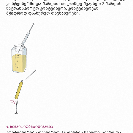
კონტეინერში და შარდით ბოლომდე შეავსეთ 2 შარდის
სატრანსპორტო კონტეინერი. კონტეინერებს
მჭიდროდ დაახურეთ თავსახურები.
4. ᲡᲘᲜᲯᲘᲡ ᲘᲓᲔᲜᲢᲘᲤᲘᲙᲐᲪᲘᲐ
კონტეინერებს დააწერეთ პაციენტის სახელი, გვარი და