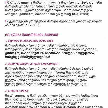
›
შარდის ყველა შემდეგი ულუფა შეაგროვეთ 24-საათიანი
შარდის კონტეინერში, მეორე დღის დილის შარდის
ჩათვლით. შეგროვების პერიოდი ამით მთავრდება.
ამიტომ, გთხოვთ, მოინიშნოთ ეს დროც (მაგ: 8:00);
›
შეგროვების პროცესში შარდი შეინახეთ გრილ ადგილას
ან მაცივარში (2-8°C).
რა ხდება შეგროვების შემდეგ?
1. ᲨᲐᲠᲓᲘᲡ ᲛᲝᲪᲣᲚᲝᲑᲘᲡ ᲨᲔᲤᲐᲡᲔᲑᲐ
შარდის შესაგროვებელ კონტეინერს აქვს შკალა,
რომელზეც შეგიძლიათ შარდის მოცულობის წაკითხვა.
გთხოვთ, ჩაინიშნეთ 24-საათიანი შარდის მოცულობა,
სიზუსტე მნიშვნელოვანია!
2. ᲨᲔᲒᲠᲝᲕᲔᲑᲣᲚᲘ ᲨᲐᲠᲓᲘ ᲒᲐᲓᲐᲣᲠᲘᲔᲗ
შარდის შესაგროვებელი კონტეინერი ნაზად, მაგრამ
გულდასმით გადაურიეთ. თუ ერთზე მეტი შარდის
შესაგროვებელი კონტეინერი გამოიყენეთ, მაშინ, ჯერ
ყველა კონტეინერის შიგთავსი ერთ დიდ, სუფთა
ჭურჭელში გააერთიანეთ და შემდეგ გადაურიეთ.
3. ᲡᲘᲜᲯᲘᲡ ᲐᲦᲔᲑᲐ
შეგროვებული შარდი ამოიღეთ სპეციალური სინჯარით
(მაგ: შარდის მონოვეტი, 10 მლ). შარდის სინჯარას
მოხსენით თავსახური და მიამაგრეთ „წვერი“.
შარდის სინჯარა წვერით ჩაყავით შარდის შესაგროვებელ