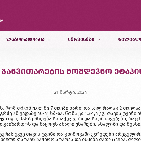
OM
ᲚᲐᲑᲝᲠᲐᲢᲝᲠᲘᲐ
ᲡᲔᲠᲕᲘᲡᲔᲑᲘ
ᲤᲘᲚᲘᲐᲚ
კვლევები
თერაპიული სამსახური
თბილისი
 განვითარების მომდევნო ეტაპის
კვლევისთვის მომზადება
პედიატრიული და ფსიქოლოგიურ
ბათუმი
სამედიცინო კალკულატორები
რადიოლოგიური სამსახური
ქუთაისი
21 მარტი, 2024
ბინაზე მომსახურება
მორფოლოგიური სამსახური
ზუგდიდი
ს, რომ თქვენ უკვე მე-7 თვეში ხართ და სულ რაღაც 2 თვეღა
გენეტიკური სამსახური
ე ამ ვადაზე 40-41 სმ-ია, წონა კი 1,3-1,4 კგ. თავის ტვინი
უვი იყო, მასზე ჩნდება ჩანაჭდევები და ჩაღრმავებები, რაც
ვეტერინარული კვლევები
 გაიზარდოს და ნაყოფს ახალი უნარები, ანალიზი და მეხსი
კვების ლაბორატორია
ტურას უკვე თავის ტვინი და ცხიმოვანი უჯრედები არეგულირ
ეულს ფარავს საჭირო აღარაა და იწყება მათი ცვენა. ძვლი