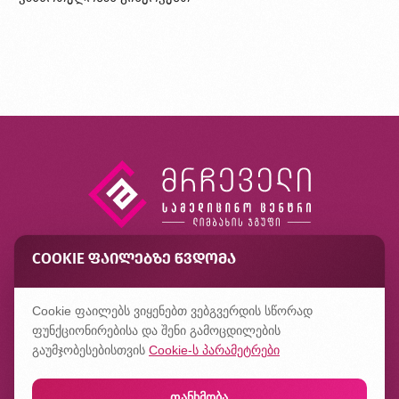
COOKIE ᲤᲐᲘᲚᲔᲑᲖᲔ ᲬᲕᲓᲝᲛᲐ
კონტაქტი
ხშირად დასმული კითხვები
Cookie ფაილებს ვიყენებთ ვებგვერდის სწორად
კონფიდენციალურობის პოლიტიკა
ფუნქციონირებისა და შენი გამოცდილების
გაუმჯობესებისთვის
Cookie-ს პარამეტრები
თანხმობა