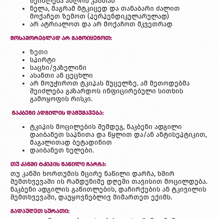
შეიძლება ახლოს კანთან
ნელა, მაგრამ მტკიცედ და თანაბარი ძალით
მოქაჩეთ ზემოთ (პერპენდიკულარულად)
არ ატრიალოთ და არ მოქაჩოთ მკვეთრად
ᲛᲝᲡᲐᲨᲝᲠᲔᲑᲚᲐᲓ ᲐᲠ ᲒᲐᲛᲝᲘᲧᲔᲜᲝᲗ:
ზეთი
სპირტი
საცხი/ვაზელინი
ასანთი ან ცეცხლი
არ მოუჭიროთ ტკიპას მუცელზე. ამ მეთოდებმა
შეიძლება გაზარდოს ინფიცირებული სითხის
გამოყოფის რისკი.
ᲜᲐᲙᲑᲔᲜᲘ ᲐᲓᲒᲘᲚᲘᲡ ᲓᲐᲛᲣᲨᲐᲕᲔᲑᲐ:
ტკიპის მოცილების შემდეგ, ნაკბენი ადგილი
დაიბანეთ საპნითა და წყლით და/ან ანტისეპტიკით,
მაგალითად ბეტადინით
დაიბანეთ ხელები.
ᲗᲣ ᲙᲐᲜᲨᲘ ᲢᲙᲘᲞᲘᲡ ᲜᲐᲬᲘᲚᲘ ᲩᲐᲠᲩᲐ:
თუ კანში ხორთუმის მცირე ნაწილი დარჩა, ხშირ
შემთხვევაში ის რამდენიმე დღეში თავისით მოცილდება.
ნაკბენი ადგილის გაწითლების, დაჩირქების ან ტკივილის
შემთხვევაში, დაუყოვნებლივ მიმართეთ ექიმს.
ᲒᲐᲓᲐᲣᲦᲔᲗ ᲡᲣᲠᲐᲗᲘ: