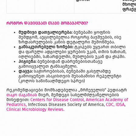
მხოლო
ფრაქც
როგორ დავიცვათ თავი მომავალში?
მუდმივი
დათვალიერება:
ბუნებაში ყოფნის
შემდგომ, აუცილებელია როგორც ბავშვების, ისე
ზრდასრულების კანის დეტალური შემოწმება.
განსაკუთრებული
ზონები:
ტკიპებს უყვართ თბილი
და ფარული ადგილები ყურების უკან, თმის ხაზთან,
იღლიებში, საზარდულში, მუხლების უკან და ჭიპში.
ჰიგიენა:
ბუნებიდან დაბრუნებისთანავე
გამოიცვალეთ ტანსაცმელი.
დაცვა:
საჭიროებისას, ბუნებაში გასვლამდე
გამოიყენეთ ასაკისთვის შესაბამისი რეპელენტი
(კოღოს საწინააღმდეგო სპრეი)
რეკომენდაციები მომზადებულია „მრჩეველის“ პედიატრ
თაკო ძაგანიას
მიერ, შემდეგი სახელმძღვანელოების
მიხედვით:
Centers for Disease Control,
American Academy of
Pediatrics,
Infectious Diseases Society of America,
CDC,
IDSA
,
Clinical Microbiology Reviews.