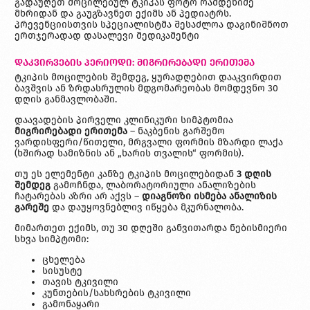
გადაუღეთ მოცილებულ ტკიპას ფოტო რამდენიმე
მხრიდან და გაუგზავნეთ ექიმს ან პედიატრს.
პრევენციისთვის სპეციალისტმა შესაძლოა დაგინიშნოთ
ერთჯერადად დასალევი მედიკამენტი
დაკვირვების პერიოდი: მიგრირებადი ერითემა
ტკიპის მოცილების შემდეგ, ყურადღებით დააკვირდით
ბავშვის ან ზრდასრულის მდგომარეობას მომდევნო 30
დღის განმავლობაში.
დაავადების პირველი კლინიკური სიმპტომია
მიგრირებადი
ერითემა
– ნაკბენის გარშემო
ვარდისფერი/წითელი, მრგვალი ფორმის მზარდი ლაქა
(ხშირად სამიზნის ან „ხარის თვალის“ ფორმის).
თუ ეს ელემენტი კანზე ტკიპის მოცილებიდან
3
დღის
შემდეგ
გამოჩნდა, ლაბორატორიული ანალიზების
ჩატარებას აზრი არ აქვს –
დიაგნოზი
ისმება
ანალიზის
გარეშე
და დაუყოვნებლივ იწყება მკურნალობა.
მიმართეთ ექიმს, თუ 30 დღეში განვითარდა ნებისმიერი
სხვა სიმპტომი:
ცხელება
სისუსტე
თავის ტკივილი
კუნთების/სახსრების ტკივილი
გამონაყარი