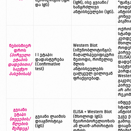
სეროლოგია (IgM
(IgM), ისე გვიანი/
“ფანჯა
და IgG)
ხანგრძლივი
როდე
ანტისხეულები (IgG).
ანტის
კონცე
პიკშია
ოქრო
სტანდ
კეთდე
მხოლო
Western Blot
ნებისმიერ
როდე
(იმუნობლოტინგი):
დროს
პირვე
I I ეტაპი:
მაღალსპეციფიკური
(
პირველი
(ELISA)
დადასტურება
მეთოდი, რომელიც
ეტაპის
დადებ
(Confirmative
შლის
დადებითი/
საეჭვ
test)
ანტისხეულებს
საეჭვო
პირდ
ცალკეულ ცილოვან
პასუხისას)
Wester
ფრაქციებად.
გაკეთ
პირვე
არ არ
რეკომ
ინფექ
სტადი
გვიანი
ELISA + Western Blot
ანტის
ეტაპი
გვიანი ლაიმის
(მხოლოდ IgG):
უკვე ქ
(
თვეების/
დიაგნოსტიკა
ნეირობორელიოზის
გამოც
წლების
(IgG)
ან ლაიმ-ართრიტის
დიაგნ
შემდეგ)
დროს.
მნიშვ