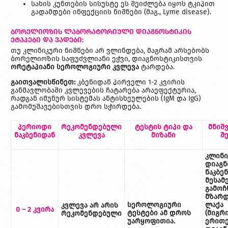
სახის კუნთების სისუსტე ეს შეიძლება იყოს ტკიპით
გადამდები ინფექციის ნიშნები (მაგ., Lyme disease).
ბორელიოზის ლაბორატორიული დიაგნოსტიკის
ეტაპები და ვადები:
თუ კლინიკური ნიშნები არ ვლინდება, მაგრამ არსებობს
ბორელიოზის საფუძვლიანი ეჭვი, დიაგნოსტიკისთვის
ორეტაპიანი სეროლოგიური კვლევა
ტარდება.
გაითვალისწინეთ:
კბენიდან პირველი 1-2 კვირის
განმავლობაში კვლევების ჩატარება არაეფექტურია,
რადგან იმუნურ სისტემას ანტისხეულების (IgM და IgG)
გამომუშავებისთვის დრო სჭირდება.
პერიოდი
რეკომენდებული
ტესტის
ტიპი
და
მნიშ
ნაკბენიდან
კვლევა
მიზანი
შ
კლინი
დიაგნ
ნაკბე
მესამ
გამოჩ
მზარ
სეროლოგიური
ლაქა
კვლევა არ არის
0 – 2
კვირა
ტესტები ამ დროს
(მიგრ
რეკომენდებული
უარყოფითია.
ერითე