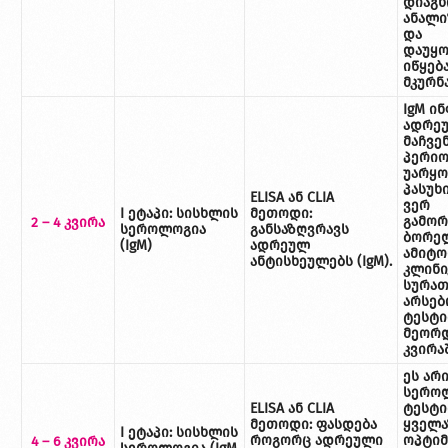
დიაგნ
ანალი
და
დაუყ
იწყებ
მკურნ
IgM ი
ადრე
მაჩვე
პერი
უარყ
პასუხ
ELISA ან CLIA
ვერ
I ეტაპი: სისხლის
მეთოდი:
გამორ
2 – 4
კვირა
სეროლოგია
განსაზღვრავს
ბორე
(IgM)
ადრეულ
ამიტო
ანტისხეულებს (IgM).
კლინი
სურათ
არსებ
ტესტი
მეორდ
კვირა
ეს არ
სერო
ELISA ან CLIA
ტესტი
მეთოდი: ფასდება
ყველა
I ეტაპი: სისხლის
როგორც ადრეული
ოპტი
4 – 6
კვირა