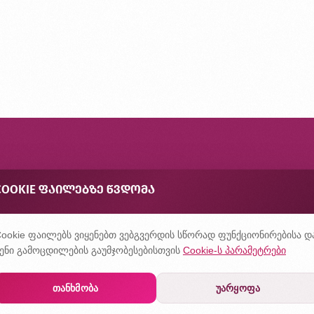
ონტაქტი
COOKIE ᲤᲐᲘᲚᲔᲑᲖᲔ ᲬᲕᲓᲝᲛᲐ
შირად დასმული კითხვები
ონფიდენციალურობის პოლიტიკა
ookie ფაილებს ვიყენებთ ვებგვერდის სწორად ფუნქციონირებისა დ
ენი გამოცდილების გაუმჯობესებისთვის
Cookie-ს პარამეტრები
თანხმობა
უარყოფა
შექმნილია
ჰილბერტში