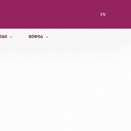
EN
ᲔᲑᲘ
ᲛᲔᲓᲘᲐ
სიახლეები
ი სამსახური
ბლოგი
გალერეა