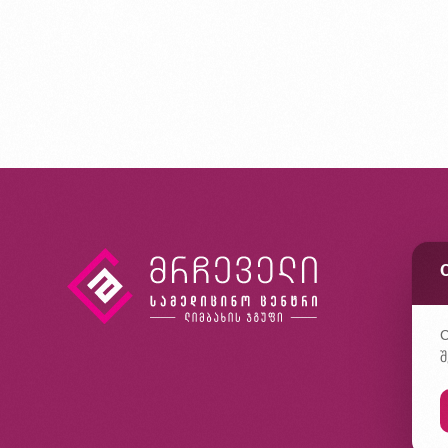
კ
ხ
კ
C
შ