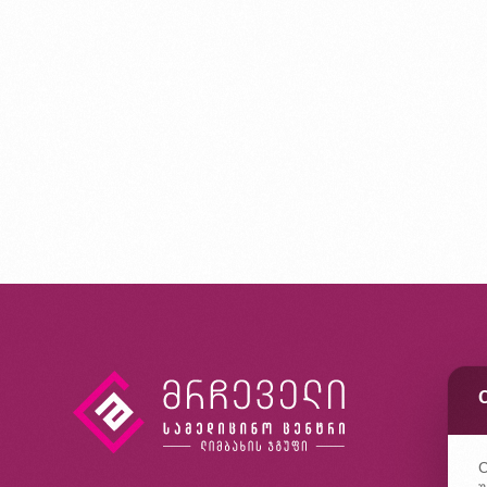
კ
ხ
კ
C