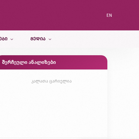
EN
ᲔᲑᲘ
ᲛᲔᲓᲘᲐ
შერჩეული ანალიზები
სიახლეები
ი სამსახური
ბლოგი
კალათა ცარიელია
გალერეა