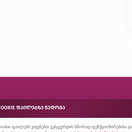
ონტაქტი
COOKIE ᲤᲐᲘᲚᲔᲑᲖᲔ ᲬᲕᲓᲝᲛᲐ
შირად დასმული კითხვები
ონფიდენციალურობის პოლიტიკა
ookie ფაილებს ვიყენებთ ვებგვერდის სწორად ფუნქციონირებისა დ