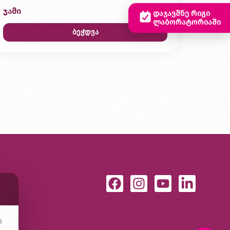
ჯამი
0,00 ₾
დაჯავშნე რიგი
ლაბორატორიაში
ბეჭდვა
ა