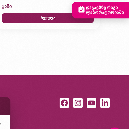
ჯამი
0,00 ₾
დაჯავშნე რიგი
ლაბორატორიაში
ბეჭდვა
ა