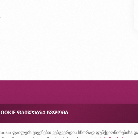
.
ონტაქტი
COOKIE ᲤᲐᲘᲚᲔᲑᲖᲔ ᲬᲕᲓᲝᲛᲐ
შირად დასმული კითხვები
ონფიდენციალურობის პოლიტიკა
ookie ფაილებს ვიყენებთ ვებგვერდის სწორად ფუნქციონირებისა დ