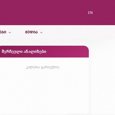
EN
ᲔᲑᲘ
ᲛᲔᲓᲘᲐ
შერჩეული ანალიზები
სიახლეები
ი სამსახური
ბლოგი
კალათა ცარიელია
გალერეა