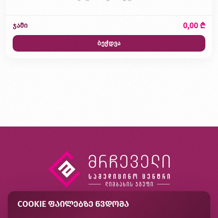
0,00 ₾
ჯამი
ბეჭდვა
COOKIE ᲤᲐᲘᲚᲔᲑᲖᲔ ᲬᲕᲓᲝᲛᲐ
კონტაქტი