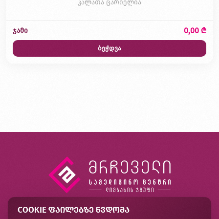
კალათა ცარიელია
0,00 ₾
ჯამი
ბეჭდვა
COOKIE ᲤᲐᲘᲚᲔᲑᲖᲔ ᲬᲕᲓᲝᲛᲐ