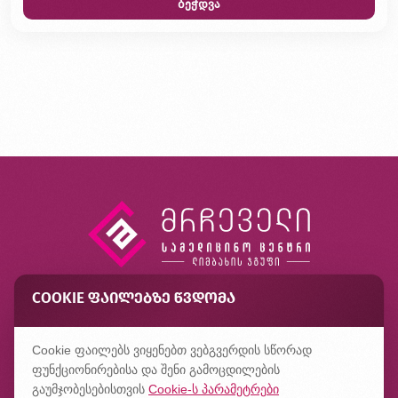
ბეჭდვა
COOKIE ᲤᲐᲘᲚᲔᲑᲖᲔ ᲬᲕᲓᲝᲛᲐ
კონტაქტი
ხშირად დასმული კითხვები
Cookie ფაილებს ვიყენებთ ვებგვერდის სწორად
კონფიდენციალურობის პოლიტიკა
ფუნქციონირებისა და შენი გამოცდილების
გაუმჯობესებისთვის
Cookie-ს პარამეტრები