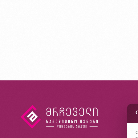
კ
ხ
კ
C