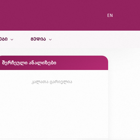
EN
ᲔᲑᲘ
ᲛᲔᲓᲘᲐ
შერჩეული ანალიზები
სიახლეები
ი სამსახური
ბლოგი
კალათა ცარიელია
გალერეა