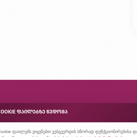
ონტაქტი
COOKIE ᲤᲐᲘᲚᲔᲑᲖᲔ ᲬᲕᲓᲝᲛᲐ
შირად დასმული კითხვები
ონფიდენციალურობის პოლიტიკა
ookie ფაილებს ვიყენებთ ვებგვერდის სწორად ფუნქციონირებისა დ