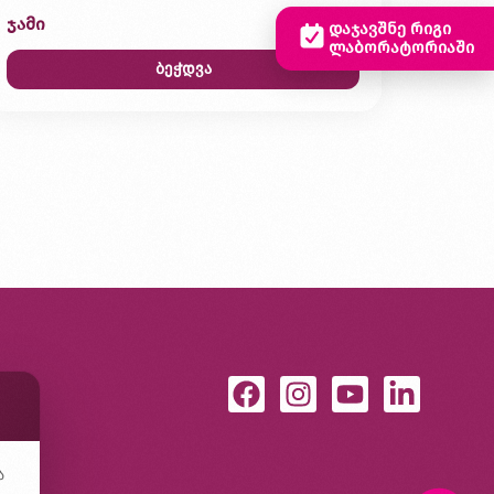
ჯამი
0,00 ₾
დაჯავშნე რიგი
ლაბორატორიაში
ბეჭდვა
ა