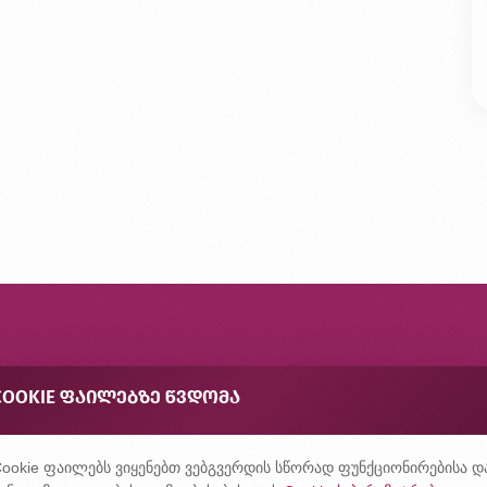
ონტაქტი
COOKIE ᲤᲐᲘᲚᲔᲑᲖᲔ ᲬᲕᲓᲝᲛᲐ
შირად დასმული კითხვები
ონფიდენციალურობის პოლიტიკა
ookie ფაილებს ვიყენებთ ვებგვერდის სწორად ფუნქციონირებისა დ