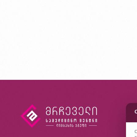
კ
ხ
კ
C