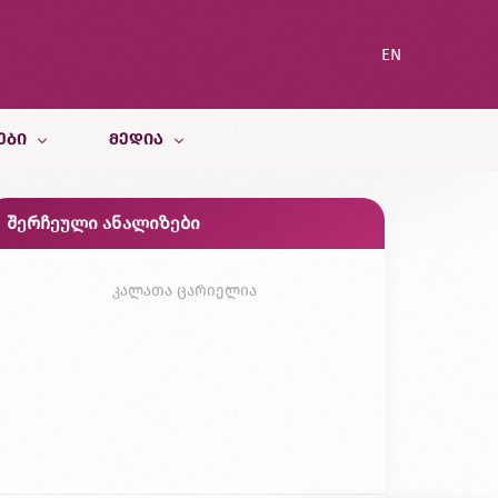
EN
ᲔᲑᲘ
ᲛᲔᲓᲘᲐ
შერჩეული ანალიზები
სიახლეები
ი სამსახური
ბლოგი
კალათა ცარიელია
გალერეა