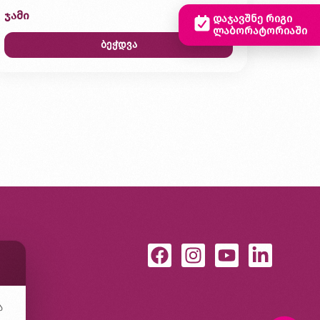
ჯამი
0,00 ₾
დაჯავშნე რიგი
ლაბორატორიაში
ბეჭდვა
ა