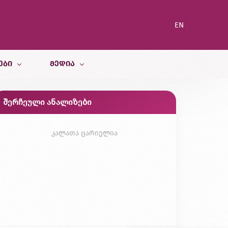
EN
ᲔᲑᲘ
ᲛᲔᲓᲘᲐ
შერჩეული ანალიზები
სიახლეები
ი სამსახური
ბლოგი
კალათა ცარიელია
გალერეა