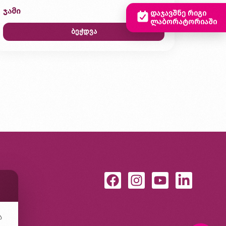
ჯამი
0,00 ₾
დაჯავშნე რიგი
ლაბორატორიაში
ბეჭდვა
ა