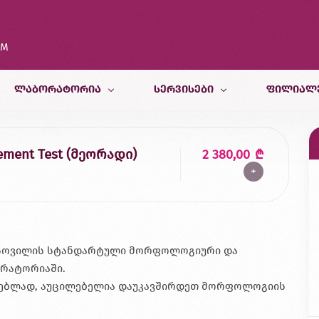
OM
ᲚᲐᲑᲝᲠᲐᲢᲝᲠᲘᲐ
ᲡᲔᲠᲕᲘᲡᲔᲑᲘ
ᲤᲘᲚᲘᲐᲚ
კვლევები
თერაპიული სამსახური
თბილისი
ngement Test (მეორადი)
2 380,00
₾
+
კვლევისთვის მომზადება
პედიატრიული და ფსიქოლოგიურ
ბათუმი
სამედიცინო კალკულატორები
რადიოლოგიური სამსახური
ქუთაისი
ბინაზე მომსახურება
მორფოლოგიური სამსახური
ზუგდიდი
გენეტიკური სამსახური
 ქსოვილის სტანდარტული მორფოლოგიური და
ორატორიაში.
ვეტერინარული კვლევები
სტებლად, აუცილებელია დაუკავშირდეთ მორფოლოგიის
კვების ლაბორატორია