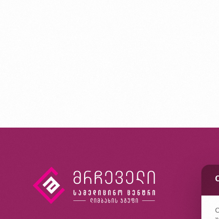
კ
ხ
კ
C