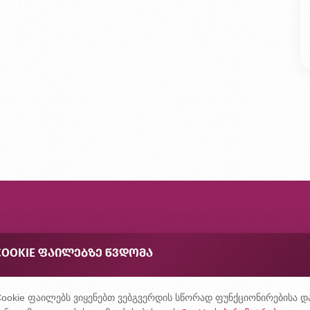
ონტაქტი
COOKIE ᲤᲐᲘᲚᲔᲑᲖᲔ ᲬᲕᲓᲝᲛᲐ
შირად დასმული კითხვები
ონფიდენციალურობის პოლიტიკა
ookie ფაილებს ვიყენებთ ვებგვერდის სწორად ფუნქციონირებისა დ