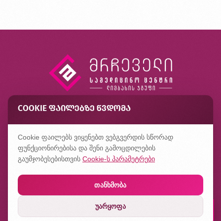
COOKIE ᲤᲐᲘᲚᲔᲑᲖᲔ ᲬᲕᲓᲝᲛᲐ
კონტაქტი
ხშირად დასმული კითხვები
Cookie ფაილებს ვიყენებთ ვებგვერდის სწორად
კონფიდენციალურობის პოლიტიკა
ფუნქციონირებისა და შენი გამოცდილების
გაუმჯობესებისთვის
Cookie-ს პარამეტრები
თანხმობა
უარყოფა
დაჯავშნე რიგი
შექმნილია
ჰილბერტში
ლაბორატორიაში