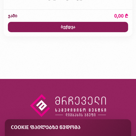
0,00 ₾
ჯამი
ბეჭდვა
COOKIE ᲤᲐᲘᲚᲔᲑᲖᲔ ᲬᲕᲓᲝᲛᲐ
კონტაქტი