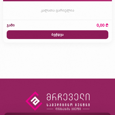
კალათა ცარიელია
0,00 ₾
ჯამი
ბეჭდვა