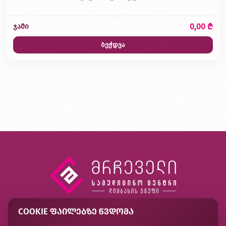
0,00 ₾
ჯამი
ბეჭდვა
COOKIE ᲤᲐᲘᲚᲔᲑᲖᲔ ᲬᲕᲓᲝᲛᲐ
კონტაქტი