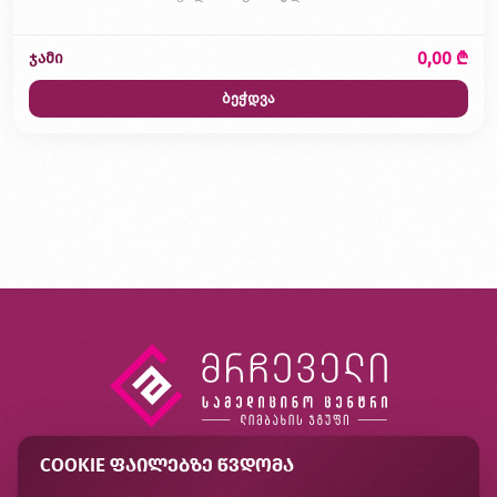
0,00 ₾
ჯამი
ბეჭდვა
COOKIE ᲤᲐᲘᲚᲔᲑᲖᲔ ᲬᲕᲓᲝᲛᲐ
კონტაქტი