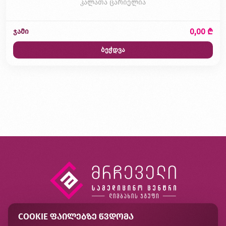
კალათა ცარიელია
0,00 ₾
ჯამი
ბეჭდვა
COOKIE ᲤᲐᲘᲚᲔᲑᲖᲔ ᲬᲕᲓᲝᲛᲐ