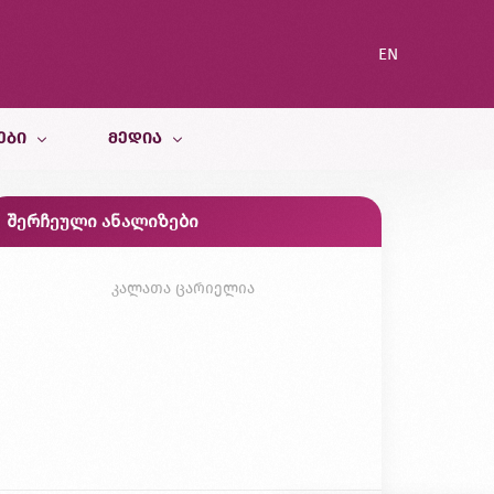
EN
ᲔᲑᲘ
ᲛᲔᲓᲘᲐ
შერჩეული ანალიზები
სიახლეები
ი სამსახური
ბლოგი
კალათა ცარიელია
გალერეა