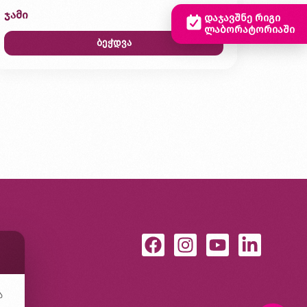
ჯამი
0,00 ₾
დაჯავშნე რიგი
ლაბორატორიაში
ბეჭდვა
ა