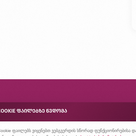
ონტაქტი
COOKIE ᲤᲐᲘᲚᲔᲑᲖᲔ ᲬᲕᲓᲝᲛᲐ
შირად დასმული კითხვები
ონფიდენციალურობის პოლიტიკა
ookie ფაილებს ვიყენებთ ვებგვერდის სწორად ფუნქციონირებისა დ