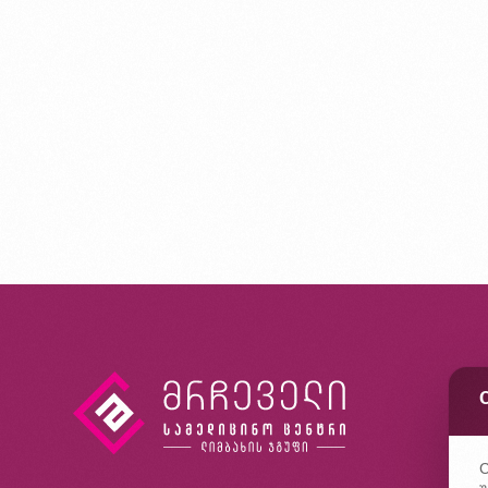
კ
ხ
კ
C