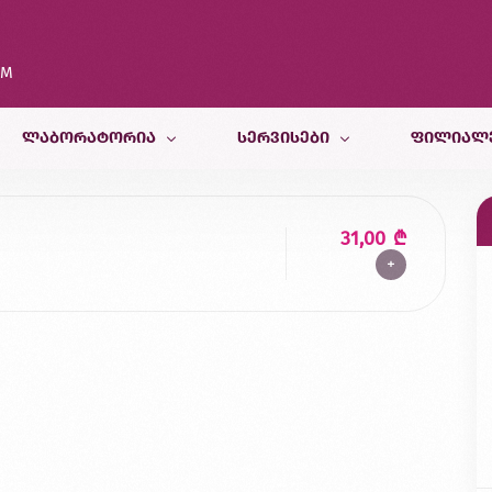
OM
ᲚᲐᲑᲝᲠᲐᲢᲝᲠᲘᲐ
ᲡᲔᲠᲕᲘᲡᲔᲑᲘ
ᲤᲘᲚᲘᲐᲚ
კვლევები
თერაპიული სამსახური
თბილისი
31,00
₾
+
კვლევისთვის მომზადება
პედიატრიული და ფსიქოლოგიურ
ბათუმი
სამედიცინო კალკულატორები
რადიოლოგიური სამსახური
ქუთაისი
ბინაზე მომსახურება
მორფოლოგიური სამსახური
ზუგდიდი
გენეტიკური სამსახური
ვეტერინარული კვლევები
კვების ლაბორატორია