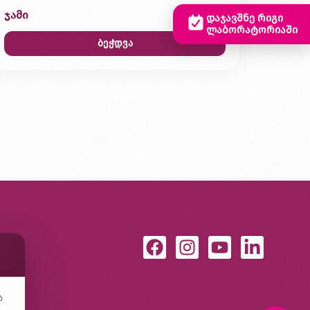
ჯამი
0,00 ₾
დაჯავშნე რიგი
ლაბორატორიაში
ბეჭდვა
ა