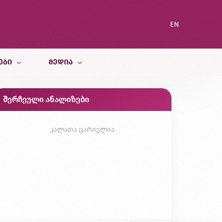
EN
ᲔᲑᲘ
ᲛᲔᲓᲘᲐ
შერჩეული ანალიზები
სიახლეები
ი სამსახური
ბლოგი
კალათა ცარიელია
გალერეა