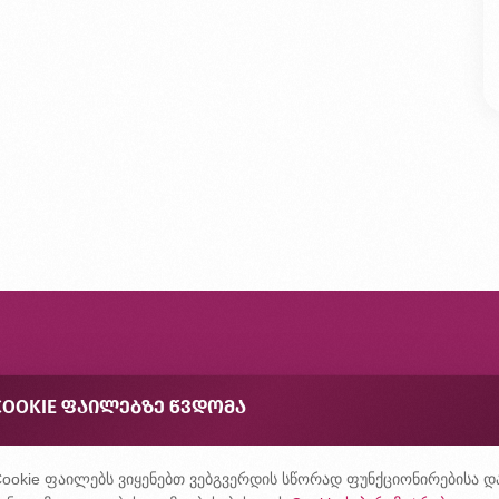
ონტაქტი
COOKIE ᲤᲐᲘᲚᲔᲑᲖᲔ ᲬᲕᲓᲝᲛᲐ
შირად დასმული კითხვები
ონფიდენციალურობის პოლიტიკა
ookie ფაილებს ვიყენებთ ვებგვერდის სწორად ფუნქციონირებისა დ