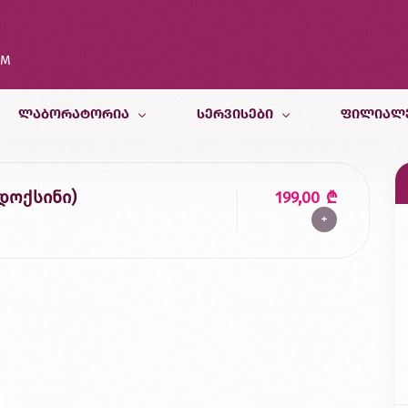
OM
ᲚᲐᲑᲝᲠᲐᲢᲝᲠᲘᲐ
ᲡᲔᲠᲕᲘᲡᲔᲑᲘ
ᲤᲘᲚᲘᲐᲚ
კვლევები
თერაპიული სამსახური
თბილისი
იდოქსინი)
199,00
₾
+
კვლევისთვის მომზადება
პედიატრიული და ფსიქოლოგიურ
ბათუმი
სამედიცინო კალკულატორები
რადიოლოგიური სამსახური
ქუთაისი
ბინაზე მომსახურება
მორფოლოგიური სამსახური
ზუგდიდი
გენეტიკური სამსახური
ვეტერინარული კვლევები
კვების ლაბორატორია