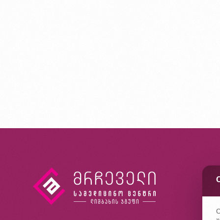
კ
ხ
კ
C