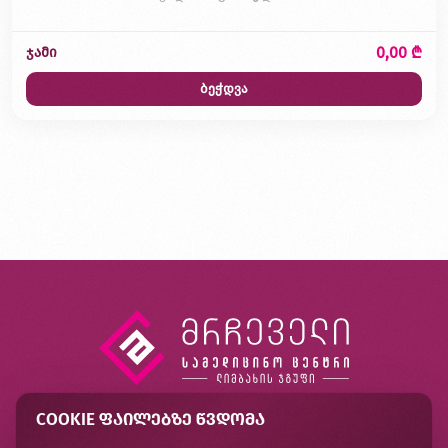
0,00 ₾
ჯამი
ბეჭდვა
COOKIE ᲤᲐᲘᲚᲔᲑᲖᲔ ᲬᲕᲓᲝᲛᲐ
კონტაქტი