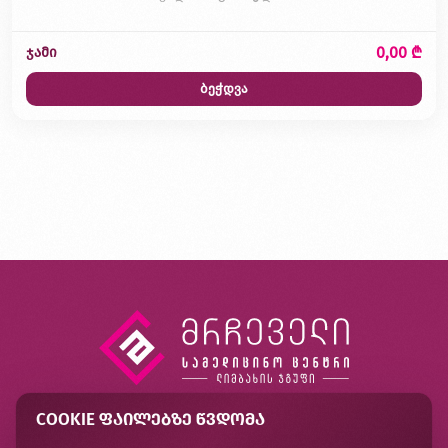
0,00 ₾
ჯამი
ბეჭდვა
COOKIE ᲤᲐᲘᲚᲔᲑᲖᲔ ᲬᲕᲓᲝᲛᲐ
კონტაქტი