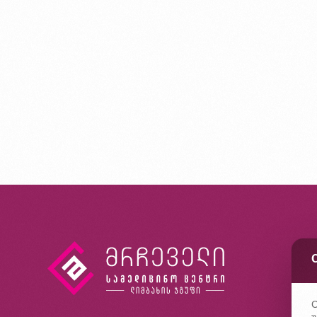
კ
ხ
კ
C