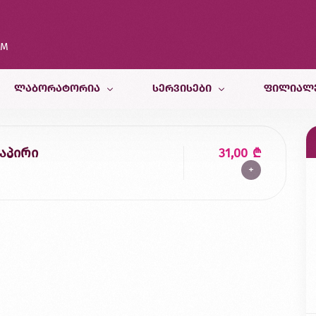
OM
ᲚᲐᲑᲝᲠᲐᲢᲝᲠᲘᲐ
ᲡᲔᲠᲕᲘᲡᲔᲑᲘ
ᲤᲘᲚᲘᲐᲚ
კვლევები
თერაპიული სამსახური
თბილისი
აპირი
31,00
₾
+
კვლევისთვის მომზადება
პედიატრიული და ფსიქოლოგიურ
ბათუმი
სამედიცინო კალკულატორები
რადიოლოგიური სამსახური
ქუთაისი
ბინაზე მომსახურება
მორფოლოგიური სამსახური
ზუგდიდი
გენეტიკური სამსახური
ვეტერინარული კვლევები
კვების ლაბორატორია