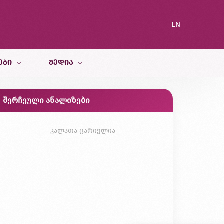
EN
ᲔᲑᲘ
ᲛᲔᲓᲘᲐ
შერჩეული ანალიზები
სიახლეები
ი სამსახური
ბლოგი
კალათა ცარიელია
გალერეა