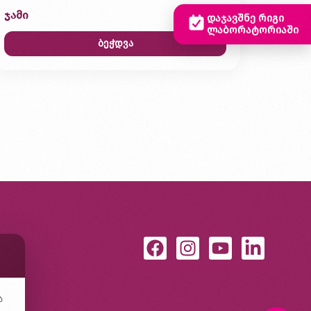
ჯამი
0,00 ₾
დაჯავშნე რიგი
ლაბორატორიაში
ბეჭდვა
ა