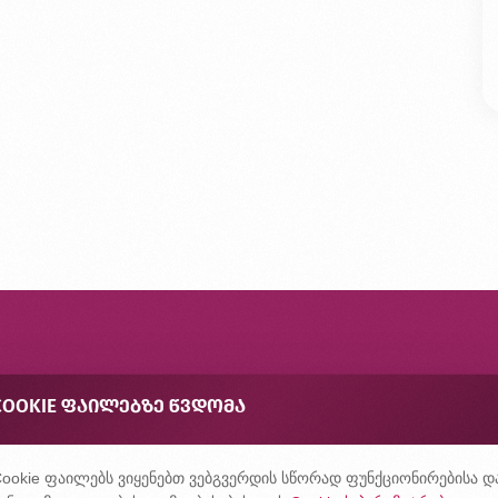
ონტაქტი
COOKIE ᲤᲐᲘᲚᲔᲑᲖᲔ ᲬᲕᲓᲝᲛᲐ
შირად დასმული კითხვები
ონფიდენციალურობის პოლიტიკა
ookie ფაილებს ვიყენებთ ვებგვერდის სწორად ფუნქციონირებისა დ