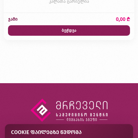
კალათა ცარიელია
0,00 ₾
ჯამი
ბეჭდვა
COOKIE ᲤᲐᲘᲚᲔᲑᲖᲔ ᲬᲕᲓᲝᲛᲐ