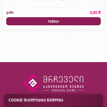
0,00 ₾
ჯამი
ბეჭდვა
COOKIE ᲤᲐᲘᲚᲔᲑᲖᲔ ᲬᲕᲓᲝᲛᲐ
კონტაქტი