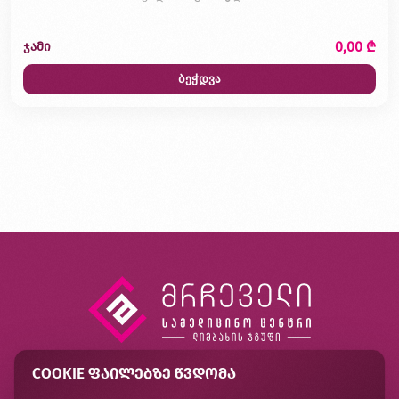
0,00 ₾
ჯამი
ბეჭდვა
COOKIE ᲤᲐᲘᲚᲔᲑᲖᲔ ᲬᲕᲓᲝᲛᲐ
კონტაქტი