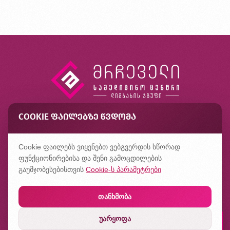
COOKIE ᲤᲐᲘᲚᲔᲑᲖᲔ ᲬᲕᲓᲝᲛᲐ
კონტაქტი
ხშირად დასმული კითხვები
Cookie ფაილებს ვიყენებთ ვებგვერდის სწორად
კონფიდენციალურობის პოლიტიკა
ფუნქციონირებისა და შენი გამოცდილების
გაუმჯობესებისთვის
Cookie-ს პარამეტრები
თანხმობა
უარყოფა
დაჯავშნე რიგი
შექმნილია
ჰილბერტში
ლაბორატორიაში