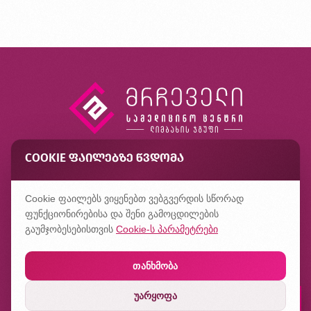
COOKIE ᲤᲐᲘᲚᲔᲑᲖᲔ ᲬᲕᲓᲝᲛᲐ
კონტაქტი
ხშირად დასმული კითხვები
Cookie ფაილებს ვიყენებთ ვებგვერდის სწორად
კონფიდენციალურობის პოლიტიკა
ფუნქციონირებისა და შენი გამოცდილების
გაუმჯობესებისთვის
Cookie-ს პარამეტრები
თანხმობა
უარყოფა
დაჯავშნე რიგი
შექმნილია
ჰილბერტში
ლაბორატორიაში