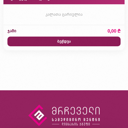
კალათა ცარიელია
0,00 ₾
ჯამი
ბეჭდვა