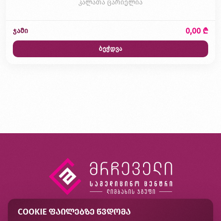
კალათა ცარიელია
0,00 ₾
ჯამი
ბეჭდვა
COOKIE ᲤᲐᲘᲚᲔᲑᲖᲔ ᲬᲕᲓᲝᲛᲐ