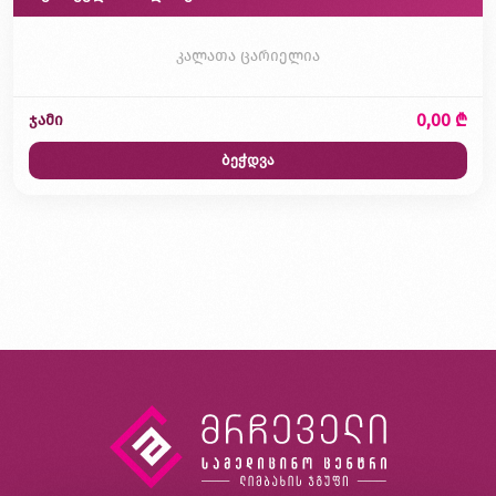
კალათა ცარიელია
0,00 ₾
ჯამი
ბეჭდვა