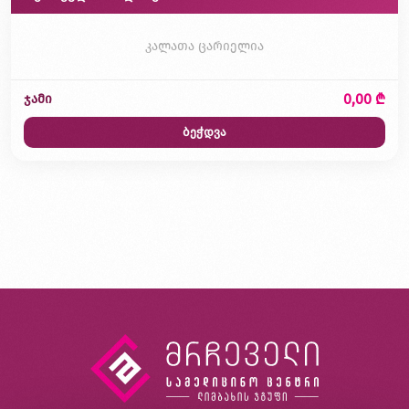
კალათა ცარიელია
0,00 ₾
ჯამი
ბეჭდვა