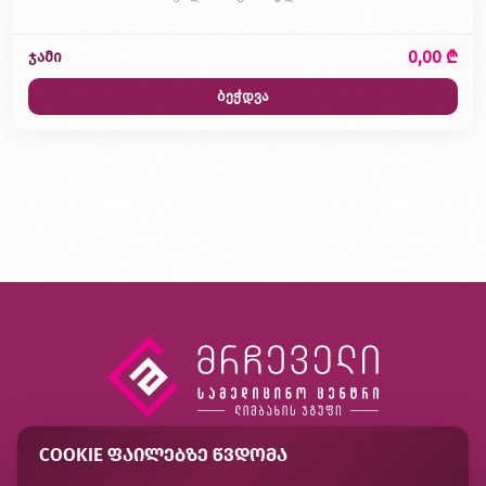
0,00 ₾
ჯამი
ბეჭდვა
COOKIE ᲤᲐᲘᲚᲔᲑᲖᲔ ᲬᲕᲓᲝᲛᲐ
კონტაქტი