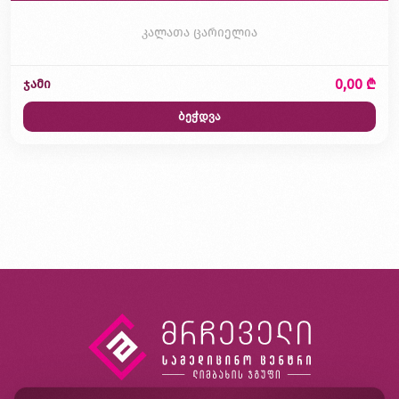
კალათა ცარიელია
0,00 ₾
ჯამი
ბეჭდვა