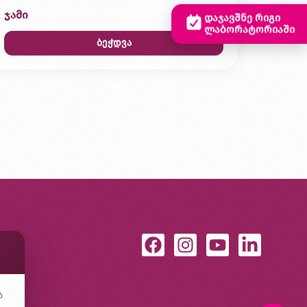
ჯამი
0,00 ₾
დაჯავშნე რიგი
ლაბორატორიაში
ბეჭდვა
ა