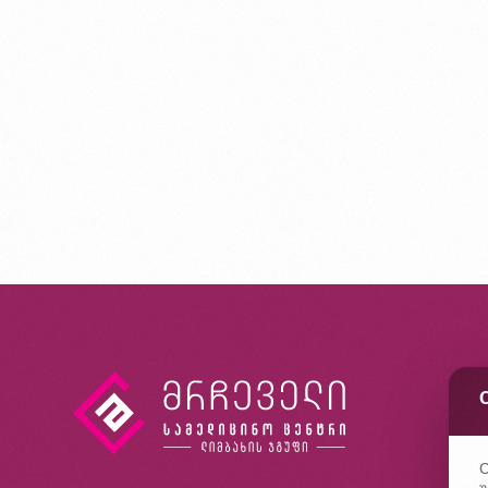
კ
ხ
კ
C