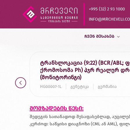
+995 (32) 2 93 1000
INFO@MRCHEVELI.C
ᲩᲕᲔᲜ ᲨᲔᲡᲐᲮᲔᲑ
ისტორია
ტრანსლოკაცია (9:22) (BCR/ABL
ქრომოსომა Ph) პჯრ რეალურ დ
MVZ LABOR DR.LIMBACH
(მონიტორინგი)
პარტნიორები
HG00007-1L
გენეტიკა
გერმანია
ხარისხის კონტროლი
დასაქმება
მომზადების წესი:
შედეგის სათანადოდ შესაფასებლად, აუცილებ
კერძოდ: საწყისი დიაგნოზი (CML ან AML), ფ