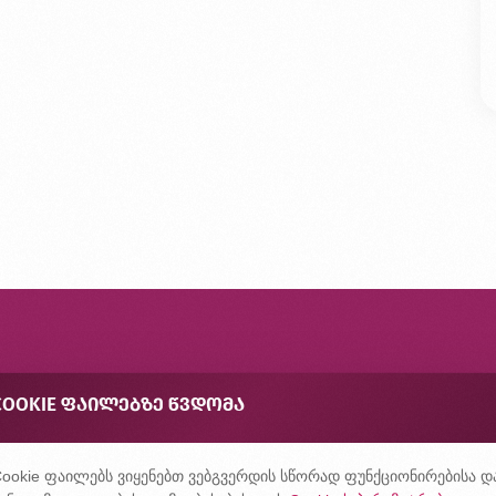
ონტაქტი
COOKIE ᲤᲐᲘᲚᲔᲑᲖᲔ ᲬᲕᲓᲝᲛᲐ
შირად დასმული კითხვები
ონფიდენციალურობის პოლიტიკა
ookie ფაილებს ვიყენებთ ვებგვერდის სწორად ფუნქციონირებისა დ