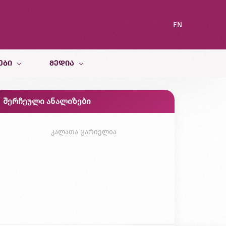
EN
ᲔᲑᲘ
ᲛᲔᲓᲘᲐ
შერჩეული ანალიზები
სიახლეები
ი სამსახური
ბლოგი
კალათა ცარიელია
გალერეა