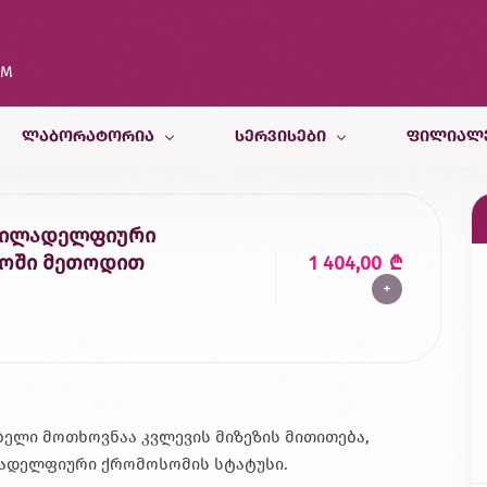
OM
ᲚᲐᲑᲝᲠᲐᲢᲝᲠᲘᲐ
ᲡᲔᲠᲕᲘᲡᲔᲑᲘ
ᲤᲘᲚᲘᲐᲚ
კვლევები
თერაპიული სამსახური
თბილისი
; ფილადელფიური
როში მეთოდით
1 404,00
₾
კვლევისთვის მომზადება
პედიატრიული და ფსიქოლოგიურ
ბათუმი
+
სამედიცინო კალკულატორები
რადიოლოგიური სამსახური
ქუთაისი
ბინაზე მომსახურება
მორფოლოგიური სამსახური
ზუგდიდი
გენეტიკური სამსახური
ვეტერინარული კვლევები
ელი მოთხოვნაა კვლევის მიზეზის მითითება,
კვების ლაბორატორია
ილადელფიური ქრომოსომის სტატუსი.