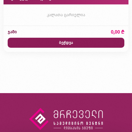
კალათა ცარიელია
0,00 ₾
ჯამი
ბეჭდვა