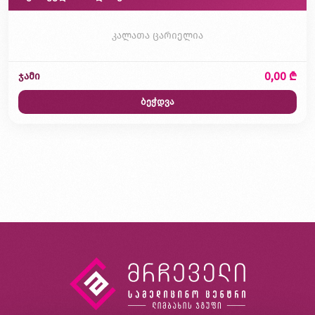
კალათა ცარიელია
0,00 ₾
ჯამი
ბეჭდვა