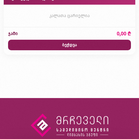
კალათა ცარიელია
0,00 ₾
ჯამი
ბეჭდვა