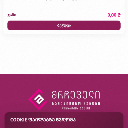
0,00 ₾
ჯამი
ბეჭდვა
COOKIE ᲤᲐᲘᲚᲔᲑᲖᲔ ᲬᲕᲓᲝᲛᲐ
კონტაქტი