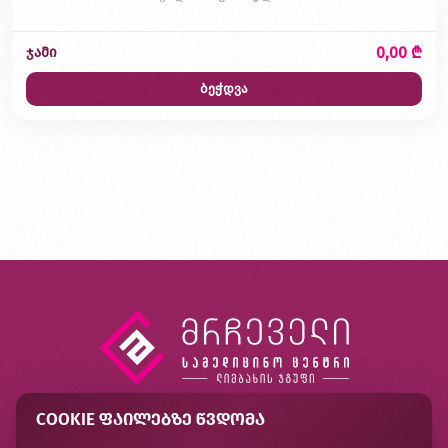
0,00 ₾
ჯამი
ბეჭდვა
COOKIE ᲤᲐᲘᲚᲔᲑᲖᲔ ᲬᲕᲓᲝᲛᲐ
კონტაქტი