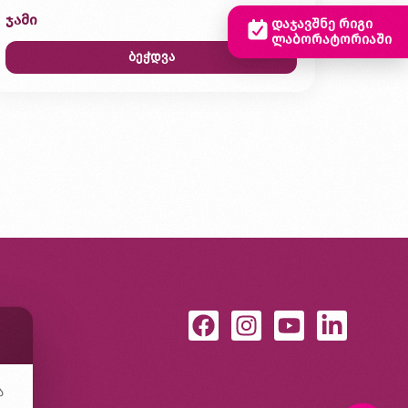
ჯამი
0,00 ₾
დაჯავშნე რიგი
ლაბორატორიაში
ბეჭდვა
ა