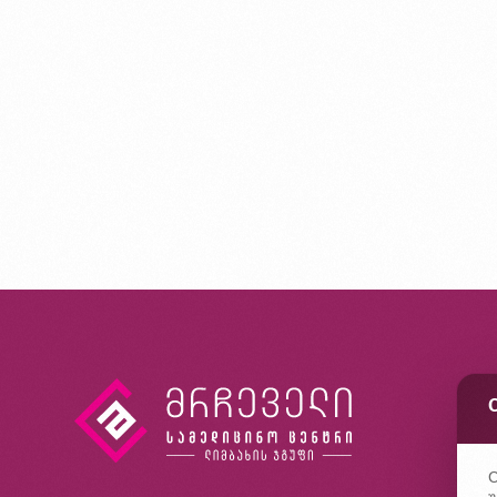
კ
ხ
კ
C