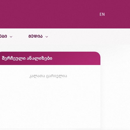
EN
ᲔᲑᲘ
ᲛᲔᲓᲘᲐ
შერჩეული ანალიზები
სიახლეები
ი სამსახური
ბლოგი
კალათა ცარიელია
გალერეა