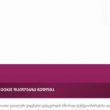
ონტაქტი
COOKIE ᲤᲐᲘᲚᲔᲑᲖᲔ ᲬᲕᲓᲝᲛᲐ
შირად დასმული კითხვები
ონფიდენციალურობის პოლიტიკა
ookie ფაილებს ვიყენებთ ვებგვერდის სწორად ფუნქციონირებისა დ