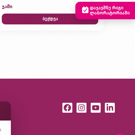
ჯამი
0,00 ₾
დაჯავშნე რიგი
ლაბორატორიაში
ბეჭდვა
ა