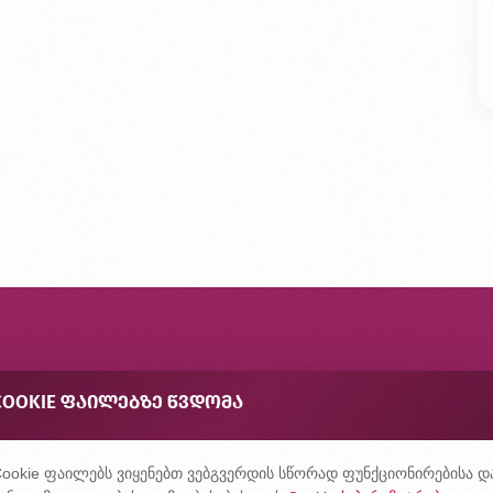
ონტაქტი
COOKIE ᲤᲐᲘᲚᲔᲑᲖᲔ ᲬᲕᲓᲝᲛᲐ
შირად დასმული კითხვები
ონფიდენციალურობის პოლიტიკა
ookie ფაილებს ვიყენებთ ვებგვერდის სწორად ფუნქციონირებისა დ