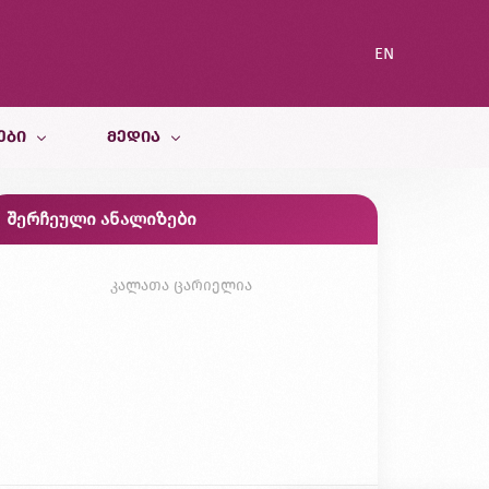
EN
ᲔᲑᲘ
ᲛᲔᲓᲘᲐ
შერჩეული ანალიზები
სიახლეები
ი სამსახური
ბლოგი
კალათა ცარიელია
გალერეა