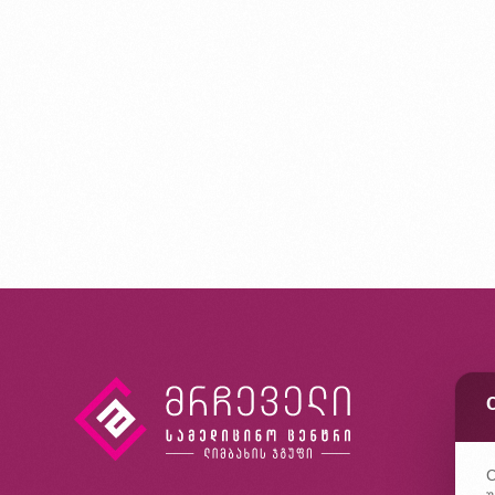
კ
ხ
კ
C