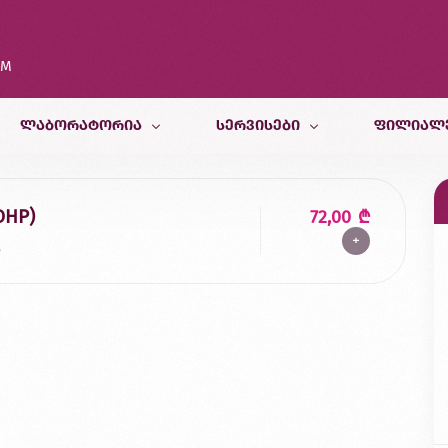
OM
ᲚᲐᲑᲝᲠᲐᲢᲝᲠᲘᲐ
ᲡᲔᲠᲕᲘᲡᲔᲑᲘ
ᲤᲘᲚᲘᲐᲚ
კვლევები
თერაპიული სამსახური
თბილისი
OHP)
72,00
₾
+
კვლევისთვის მომზადება
პედიატრიული და ფსიქოლოგიურ
ბათუმი
ა
სამედიცინო კალკულატორები
რადიოლოგიური სამსახური
ქუთაისი
ბინაზე მომსახურება
მორფოლოგიური სამსახური
ზუგდიდი
გენეტიკური სამსახური
ვეტერინარული კვლევები
კვების ლაბორატორია