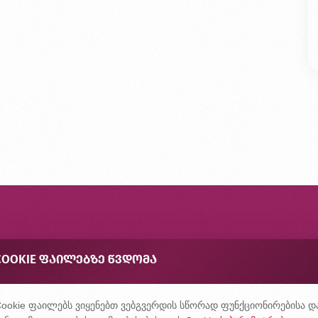
ონტაქტი
COOKIE ᲤᲐᲘᲚᲔᲑᲖᲔ ᲬᲕᲓᲝᲛᲐ
შირად დასმული კითხვები
ონფიდენციალურობის პოლიტიკა
ookie ფაილებს ვიყენებთ ვებგვერდის სწორად ფუნქციონირებისა დ