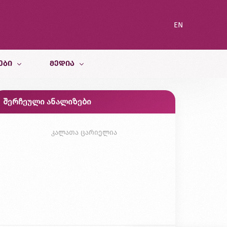
EN
ᲔᲑᲘ
ᲛᲔᲓᲘᲐ
შერჩეული ანალიზები
სიახლეები
ი სამსახური
ბლოგი
კალათა ცარიელია
გალერეა