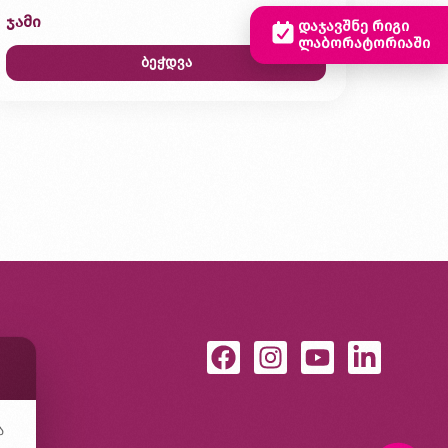
ჯამი
0,00 ₾
დაჯავშნე რიგი
ლაბორატორიაში
ბეჭდვა
ა