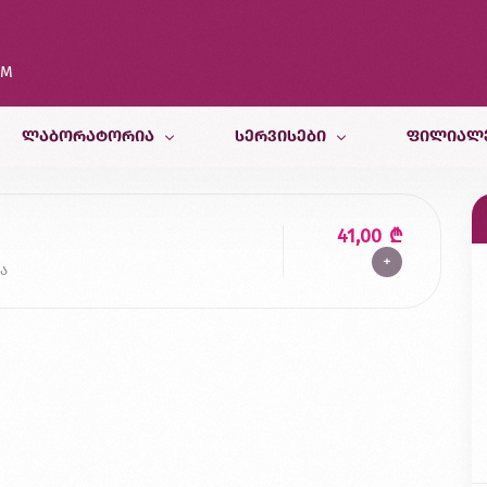
OM
ᲚᲐᲑᲝᲠᲐᲢᲝᲠᲘᲐ
ᲡᲔᲠᲕᲘᲡᲔᲑᲘ
ᲤᲘᲚᲘᲐᲚ
კვლევები
თერაპიული სამსახური
თბილისი
41,00
₾
+
კვლევისთვის მომზადება
პედიატრიული და ფსიქოლოგიურ
ბათუმი
ა
სამედიცინო კალკულატორები
რადიოლოგიური სამსახური
ქუთაისი
ბინაზე მომსახურება
მორფოლოგიური სამსახური
ზუგდიდი
გენეტიკური სამსახური
ვეტერინარული კვლევები
კვების ლაბორატორია