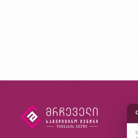
კ
ხ
კ
C