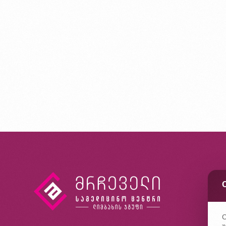
კ
ხ
კ
C