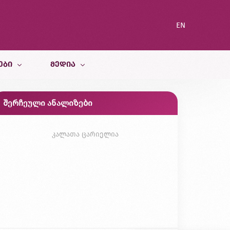
EN
ᲔᲑᲘ
ᲛᲔᲓᲘᲐ
შერჩეული ანალიზები
სიახლეები
ი სამსახური
ბლოგი
კალათა ცარიელია
გალერეა