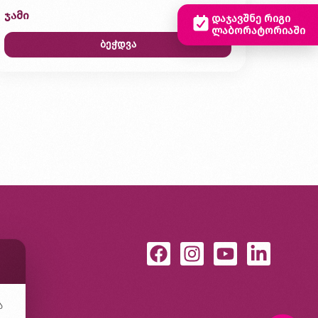
ჯამი
0,00 ₾
დაჯავშნე რიგი
ლაბორატორიაში
ბეჭდვა
ა