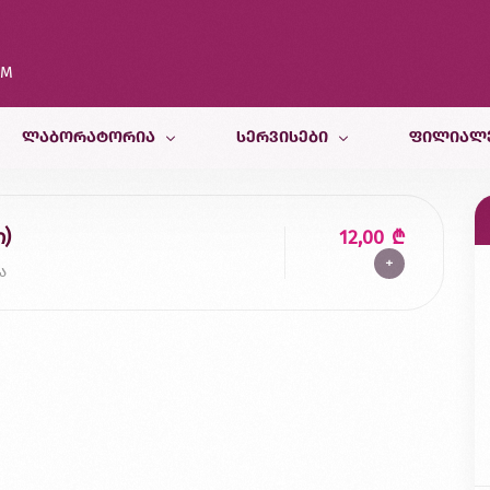
OM
ᲚᲐᲑᲝᲠᲐᲢᲝᲠᲘᲐ
ᲡᲔᲠᲕᲘᲡᲔᲑᲘ
ᲤᲘᲚᲘᲐᲚ
კვლევები
თერაპიული სამსახური
თბილისი
)
12,00
₾
+
კვლევისთვის მომზადება
პედიატრიული და ფსიქოლოგიურ
ბათუმი
ა
სამედიცინო კალკულატორები
რადიოლოგიური სამსახური
ქუთაისი
ბინაზე მომსახურება
მორფოლოგიური სამსახური
ზუგდიდი
გენეტიკური სამსახური
ვეტერინარული კვლევები
კვების ლაბორატორია