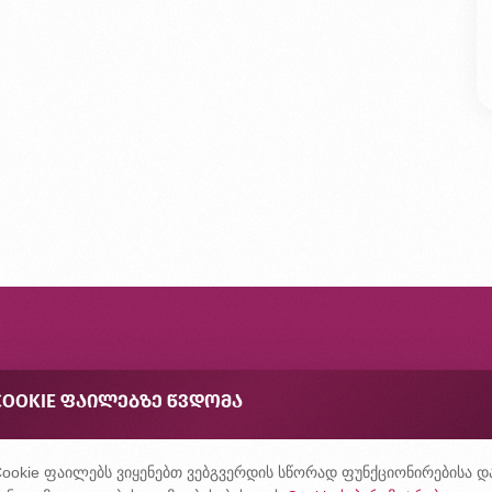
ონტაქტი
COOKIE ᲤᲐᲘᲚᲔᲑᲖᲔ ᲬᲕᲓᲝᲛᲐ
შირად დასმული კითხვები
ონფიდენციალურობის პოლიტიკა
ookie ფაილებს ვიყენებთ ვებგვერდის სწორად ფუნქციონირებისა დ