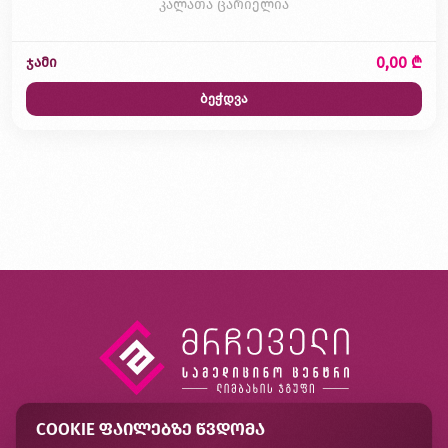
კალათა ცარიელია
0,00 ₾
ჯამი
ბეჭდვა
COOKIE ᲤᲐᲘᲚᲔᲑᲖᲔ ᲬᲕᲓᲝᲛᲐ