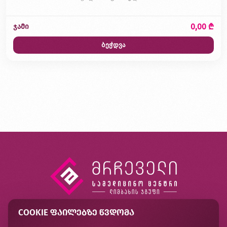
0,00 ₾
ჯამი
ბეჭდვა
COOKIE ᲤᲐᲘᲚᲔᲑᲖᲔ ᲬᲕᲓᲝᲛᲐ
კონტაქტი